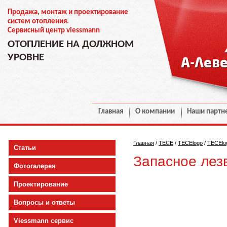
Продажа, монтаж и проектирование
систем отопления.
Сервисный центр viessmann
ОТОПЛЕНИЕ НА ДОЛЖНОМ
УРОВНЕ
Главная
О компании
Наши партн
Главная
/
TECE
/
TECElogo
/
TECElo
Статьи
Запасное лезв
Фотогалерея
Проектирование
Вопросы и ответы
Viessmann сервис