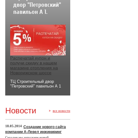
двор "Петровский"
павильон А 1.
Распечатай купон и
получи скидку в нашем
магазине отопления на
Новорижском шоссе
ТЦ Строительный двор
"Петровский" павильон А 1
Новости
все новости
18.05.2014
Создание нового сайта
компании А-Левел инжиниринг
Сегодня мы запускаем новый