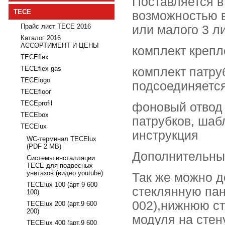
Поставляется в
TECE
возможностью в
Прайс лист TECE 2016
или малого 3 л
Каталог 2016
АССОРТИМЕНТ И ЦЕНЫ
комплект крепл
TECEflex
TECEflex gas
комплект патру
TECElogo
подсоединяется
TECEfloor
TECEprofil
фоновый отвод 
TECEbox
патрубков, шаб
TECElux
инструкция
WC-терминал TECElux
(PDF 2 MB)
Дополнительные
Системы инсталляции
TECE для подвесных
унитазов (видео youtube)
Так же можно 
TECElux 100 (арт 9 600
стеклянную пан
100)
002),нижнюю ст
TECElux 200 (арт.9 600
200)
модуля на стену
TECElux 400 (арт.9 600