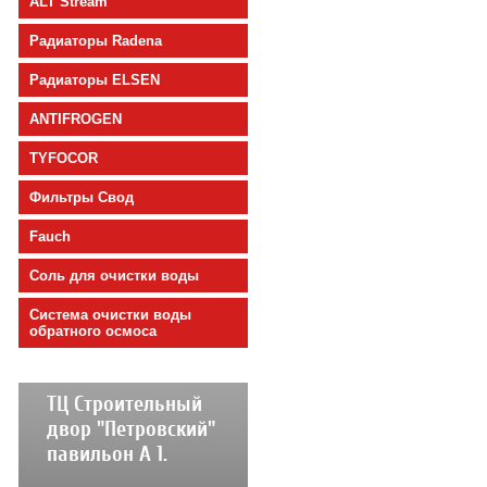
ALT Stream
Радиаторы Radena
Радиаторы ELSEN
ANTIFROGEN
TYFOCOR
Фильтры Свод
Fauch
Соль для очистки воды
Cистема очистки воды
обратного осмоса
ТЦ Строительный
двор "Петровский"
павильон А 1.