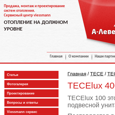
Продажа, монтаж и проектирование
систем отопления.
Сервисный центр viessmann
ОТОПЛЕНИЕ НА ДОЛЖНОМ
УРОВНЕ
Главная
О компании
Наши партн
Главная
/
TECE
/
TE
Статьи
TECElux 400
Фотогалерея
Проектирование
TECElux 100 эт
Вопросы и ответы
подвесной унит
Viessmann сервис