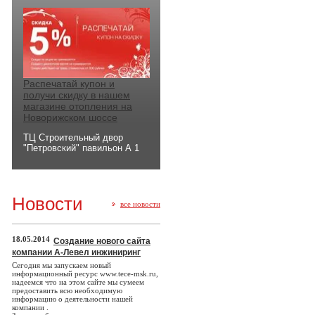
Распечатай купон и
получи скидку в нашем
магазине отопления на
Новорижском шоссе
ТЦ Строительный двор
"Петровский" павильон А 1
Новости
все новости
18.05.2014
Создание нового сайта
компании А-Левел инжиниринг
Сегодня мы запускаем новый
информационный ресурс www.tece-msk.ru,
надеемся что на этом сайте мы сумеем
предоставить всю необходимую
информацию о деятельности нашей
компании .