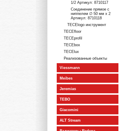
1/2 Артикул: 8710117
Соединение прямое с
ниппелем ∅ 50 мм х 2
Артикул: 8710118
TECElogo инструмент
TECEfloor
TECEprofil
TECEbox
TECElux
Реализованные объекты
Viessmann
Meibes
Jeremias
TEBO
Giacomini
ALT Stream
Радиаторы Radena