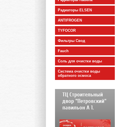
Радиаторы ELSEN
ANTIFROGEN
TYFOCOR
Фильтры Свод
Fauch
Соль для очистки воды
Cистема очистки воды
обратного осмоса
ТЦ Строительный
двор "Петровский"
павильон А 1.