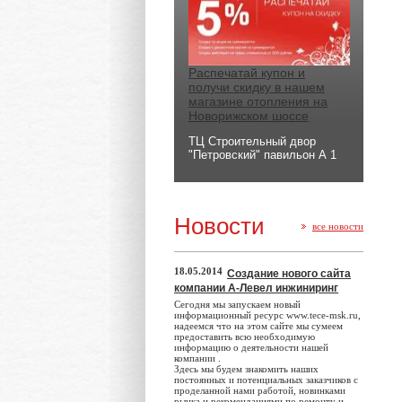
Распечатай купон и
получи скидку в нашем
магазине отопления на
Новорижском шоссе
ТЦ Строительный двор
"Петровский" павильон А 1
Новости
все новости
18.05.2014
Создание нового сайта
компании А-Левел инжиниринг
Сегодня мы запускаем новый
информационный ресурс www.tece-msk.ru,
надеемся что на этом сайте мы сумеем
предоставить всю необходимую
информацию о деятельности нашей
компании .
Здесь мы будем знакомить наших
постоянных и потенциальных заказчиков с
проделанной нами работой, новинками
рынка и рекомендациями по ремонту и