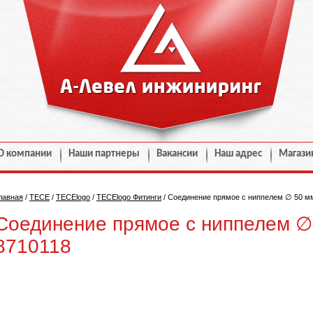
О компании
Наши партнеры
Вакансии
Наш адрес
Магази
лавная
/
TECE
/
TECElogo
/
TECElogo Фитинги
/
Соединение прямое с ниппелем ∅ 50 мм
Соединение прямое с ниппелем ∅ 
8710118