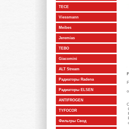
TECE
Viessmann
Meibes
Jeremias
TEBO
Giacomini
ALT Stream
F
Радиаторы Radena
F
Радиаторы ELSEN
о
ANTIFROGEN
О
С
TYFOCOR
Р
Р
Фильтры Свод
с