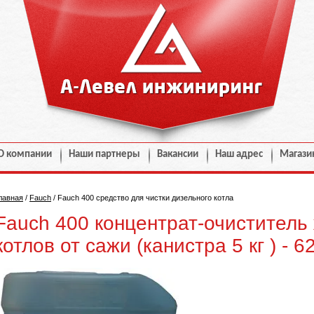
О компании
Наши партнеры
Вакансии
Наш адрес
Магази
лавная
/
Fauch
/
Fauch 400 средство для чистки дизельного котла
Fauch 400 концентрат-очиститель
котлов от сажи (канистра 5 кг ) - 6