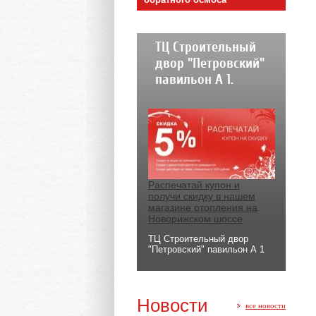
ТЦ Строительный
двор "Петровский"
павильон А 1.
Распечатай купон и
получи скидку в нашем
магазине отопления на
Новорижском шоссе
ТЦ Строительный двор
"Петровский" павильон А 1
Новости
все новости