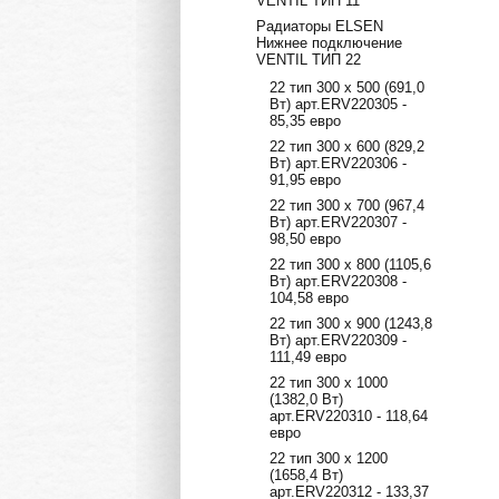
VENTIL ТИП 11
Радиаторы ELSEN
Нижнее подключение
VENTIL ТИП 22
22 тип 300 х 500 (691,0
Вт) арт.ERV220305 -
85,35 евро
22 тип 300 х 600 (829,2
Вт) арт.ERV220306 -
91,95 евро
22 тип 300 х 700 (967,4
Вт) арт.ERV220307 -
98,50 евро
22 тип 300 х 800 (1105,6
Вт) арт.ERV220308 -
104,58 евро
22 тип 300 х 900 (1243,8
Вт) арт.ERV220309 -
111,49 евро
22 тип 300 х 1000
(1382,0 Вт)
арт.ERV220310 - 118,64
евро
22 тип 300 х 1200
(1658,4 Вт)
арт.ERV220312 - 133,37