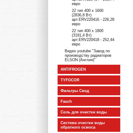
евро
22 тип 400 х 1600
(2836,8 Вт)
арт.ERV220416 - 226,28
евро
22 тип 400 х 1800
(3191,4 Вт)
арт.ERV220418 - 252,44
евро
Видео youtube "Завод по
производству радиаторов
ELSON (Англия)"
ANTIFROGEN
TYFOCOR
Фильтры Свод
Fauch
Соль для очистки воды
Cистема очистки воды
обратного осмоса