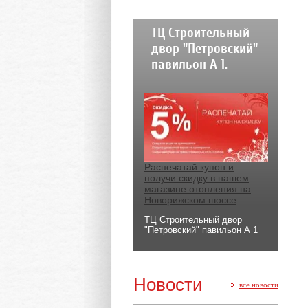
ТЦ Строительный
двор "Петровский"
павильон А 1.
Распечатай купон и
получи скидку в нашем
магазине отопления на
Новорижском шоссе
ТЦ Строительный двор
"Петровский" павильон А 1
Новости
все новости