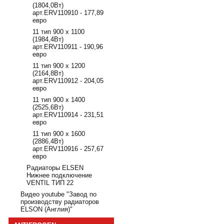
(1804,0Вт)
арт.ERV110910 - 177,89
евро
11 тип 900 х 1100
(1984,4Вт)
арт.ERV110911 - 190,96
евро
11 тип 900 х 1200
(2164,8Вт)
арт.ERV110912 - 204,05
евро
11 тип 900 х 1400
(2525,6Вт)
арт.ERV110914 - 231,51
евро
11 тип 900 х 1600
(2886,4Вт)
арт.ERV110916 - 257,67
евро
Радиаторы ELSEN
Нижнее подключение
VENTIL ТИП 22
Видео youtube "Завод по
производству радиаторов
ELSON (Англия)"