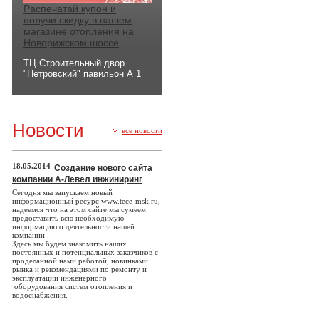
Распечатай купон и
получи скидку в нашем
магазине отопления на
Новорижском шоссе
ТЦ Строительный двор
"Петровский" павильон А 1
Новости
все новости
18.05.2014
Создание нового сайта
компании А-Левел инжиниринг
Сегодня мы запускаем новый
информационный ресурс www.tece-msk.ru,
надеемся что на этом сайте мы сумеем
предоставить всю необходимую
информацию о деятельности нашей
компании .
Здесь мы будем знакомить наших
постоянных и потенциальных заказчиков с
проделанной нами работой, новинками
рынка и рекомендациями по ремонту и
эксплуатации инженерного
оборудования систем отопления и
водоснабжения.