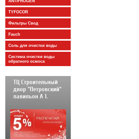
ANTIFROGEN
TYFOCOR
Фильтры Свод
Fauch
Соль для очистки воды
Cистема очистки воды
обратного осмоса
ТЦ Строительный
двор "Петровский"
павильон А 1.