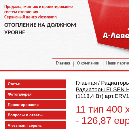
Продажа, монтаж и проектирование
систем отопления.
Сервисный центр viessmann
ОТОПЛЕНИЕ НА ДОЛЖНОМ
УРОВНЕ
Главная
О компании
Наши партн
Главная
/
Радиатор
Статьи
Радиаторы ELSEN Н
Фотогалерея
(1118,4 Вт) арт.ERV
Проектирование
11 тип 400 
Вопросы и ответы
- 126,87 ев
Viessmann сервис